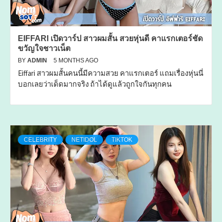
EIFFARI เปิดวาร์ป สาวผมสั้น สวยหุ่นดี คาแรกเตอร์ชัด
ขวัญใจชาวเน็ต
BY
ADMIN
5 MONTHS AGO
Eiffari สาวผมสั้นคนนี้มีความสวย คาแรกเตอร์ แถมเรื่องหุ่นนี่
บอกเลยว่าเด็ดมากจริง ถ้าได้ดูแล้วถูกใจกันทุกคน
CELEBRITY
NETIDOL
TIKTOK