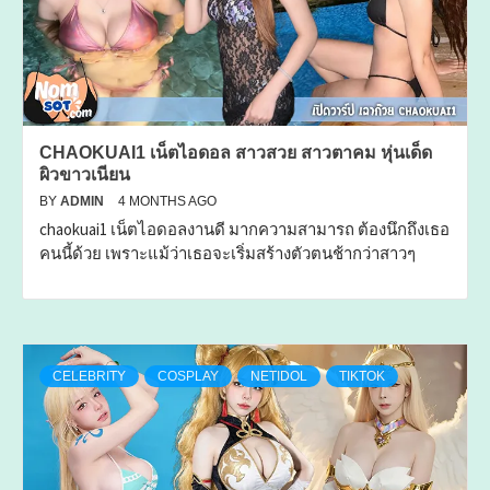
CHAOKUAI1 เน็ตไอดอล สาวสวย สาวตาคม หุ่นเด็ด
ผิวขาวเนียน
BY
ADMIN
4 MONTHS AGO
chaokuai1 เน็ตไอดอลงานดี มากความสามารถ ต้องนึกถึงเธอ
คนนี้ด้วย เพราะแม้ว่าเธอจะเริ่มสร้างตัวตนช้ากว่าสาวๆ
CELEBRITY
COSPLAY
NETIDOL
TIKTOK