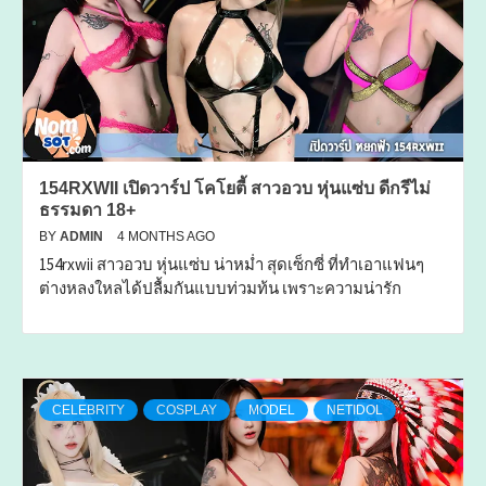
154RXWII เปิดวาร์ป โคโยตี้ สาวอวบ หุ่นแซ่บ ดีกรีไม่
ธรรมดา 18+
BY
ADMIN
4 MONTHS AGO
154rxwii สาวอวบ หุ่นแซ่บ น่าหม่ำ สุดเซ็กซี่ ที่ทำเอาแฟนๆ
ต่างหลงใหลได้ปลื้มกันแบบท่วมท้น เพราะความน่ารัก
CELEBRITY
COSPLAY
MODEL
NETIDOL