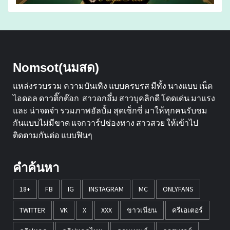
Nomsot(นมสด)
แหล่งรวบรวม ความบันเทิง แบบครบรส มีทั้ง นางแบบ เน็ต
ไอดอล ดาวติ๊กต๊อก สาวอกอึ๋ม สาวบุคลิกดี โดดเด่น มาแรง
และ น่าจดจำ รวมภาพอัลบั้ม สุดเซ็กซี่ มาให้ทุกคนรับชม
กันแบบไม่มีขาด แจกวาร์ปช่องทาง สาวสวย ให้เข้าไป
ติดตามกันต่อ แบบฟินๆ
คำค้นหา
18+
FB
IG
INSTAGRAM
MC
ONLYFANS
TWITTER
VK
X
XXX
ขาวเนียน
ครีเอเตอร์