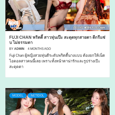
FUJI CHAN พริตตี้ สาวหุ่นเป๊ะ สะดุดทุกสายตา ดีกรีแซ่
บ ไม่ธรรมดา
BY
ADMIN
4 MONTHS AGO
Fuji Chan ผู้หญิงสวยหุ่นดีระดับพริตตี้นางแบบ ต้องยกให้เน็ต
ไอดอลสาวคนนี้เลย เพราะทั้งหน้าตาน่ารักและรูปร่างเป๊ะ
สะดุดตา
MODEL
NETIDOL