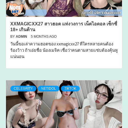
XXMAGICXX27 สาวฮอต แห่งวงการ เน็ตไอดอล เซ็กซี่
18+ เกินต้าน
BY
ADMIN
5 MONTHS AGO
วันนี้ขอเล่าความฮอตของ xxmagicxx27 ที่ใครหลายคนต้อง
ร้องว้าว ถ้าเอ่ยชื่อ น้องเมจิค เชื่อว่าคนตามสายแซ่บต้องคุ้นหู
แน่นอน
CELEBRITY
NETIDOL
TIKTOK