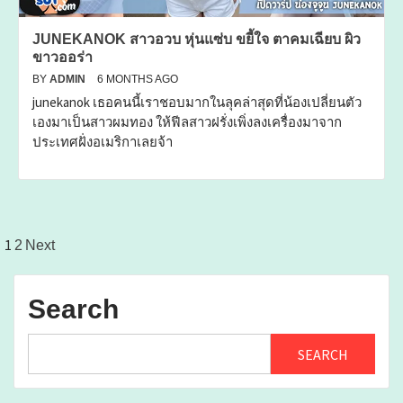
JUNEKANOK สาวอวบ หุ่นแซ่บ ขยี้ใจ ตาคมเฉียบ ผิว
ขาวออร่า
BY
ADMIN
6 MONTHS AGO
junekanok เธอคนนี้เราชอบมากในลุคล่าสุดที่น้องเปลี่ยนตัว
เองมาเป็นสาวผมทอง ให้ฟีลสาวฝรั่งเพิ่งลงเครื่องมาจาก
ประเทศฝั่งอเมริกาเลยจ้า
Posts
1
2
Next
pagination
Search
SEARCH