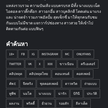
แหล่งรวบรวม ความบันเทิง แบบครบรส มีทั้ง นางแบบ เน็ต
ไอดอล ดาวติ๊กต๊อก สาวอกอึ๋ม สาวบุคลิกดี โดดเด่น มาแรง
และ น่าจดจำ รวมภาพอัลบั้ม สุดเซ็กซี่ มาให้ทุกคนรับชม
กันแบบไม่มีขาด แจกวาร์ปช่องทาง สาวสวย ให้เข้าไป
ติดตามกันต่อ แบบฟินๆ
คำค้นหา
18+
FB
IG
INSTAGRAM
MC
ONLYFANS
TWITTER
VK
X
XXX
ขาวเนียน
ครีเอเตอร์
คลิปหลุด
คลิปหลุดไทย
คอนเทนต์
คอสเพลย์
คัพ E
จีสตริง
ชุดคอสเพลย์
ดาวทวิต
ถ่ายแบบ
ทูพีช
นมโต
นางแบบ
น่ารัก
บิกินี
ประวัติ
ผลงาน
พริตตี้
ยั่วยวน
รอยสัก
ลีลาเด็ด