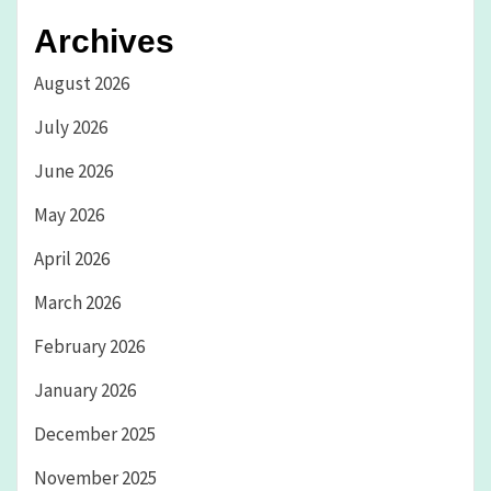
Archives
August 2026
July 2026
June 2026
May 2026
April 2026
March 2026
February 2026
January 2026
December 2025
November 2025