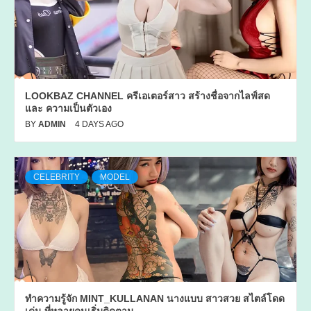
LOOKBAZ CHANNEL ครีเอเตอร์สาว สร้างชื่อจากไลฟ์สด
และ ความเป็นตัวเอง
BY
ADMIN
4 DAYS AGO
CELEBRITY
MODEL
ทำความรู้จัก MINT_KULLANAN นางแบบ สาวสวย สไตล์โดด