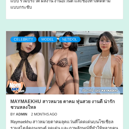
แบบ รวมประวัติ ผลงาน งานอีเวนต์ และช่องทางติดตาม
แบบกระชับ
CELEBRITY
MODEL
NETIDOL
MAYMAEKHU สาวหมวย ตาคม หุ่นสวย งานดี น่ารัก
ชวนหลงใหล
BY
ADMIN
2 MONTHS AGO
Maymaekhu สาวหมวยตาคมลุคแว่นที่โดดเด่นบนโซเชียล
รวมสไตล์คอนเทนต์ จุดเด่น และภาพลักษณ์ที่ทำให้หลายคน