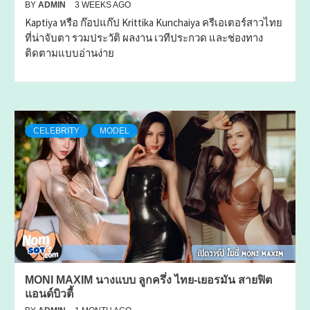
BY
ADMIN
3 WEEKS AGO
Kaptiya หรือ ก๊อปแก๊ป Krittika Kunchaiya ครีเอเตอร์สาวไทย
ที่น่าจับตา รวมประวัติ ผลงาน เวทีประกวด และช่องทาง
ติดตามแบบอ่านง่าย
CELEBRITY
MODEL
MONI MAXIM นางแบบ ลูกครึ่ง ไทย-เยอรมัน สายฟิต
แอนด์บิวตี้