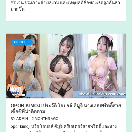
ชัดเจน รวมภาพจำ ผลงาน และเหตุผลที่ชื่อของเธอถูกค้นหา
มากขึ้น
NETIDOL
OPOR KIMOJI ประวัติ โอปอล์ คิมูจิ นางแบบพริตตี้สาย
เซ็กซี่ที่น่าติดตาม
BY
ADMIN
2 MONTHS AGO
opor kimoji หรือ โอปอล์ คิมูจิ ครีเอเตอร์สายพริตตี้และนาง