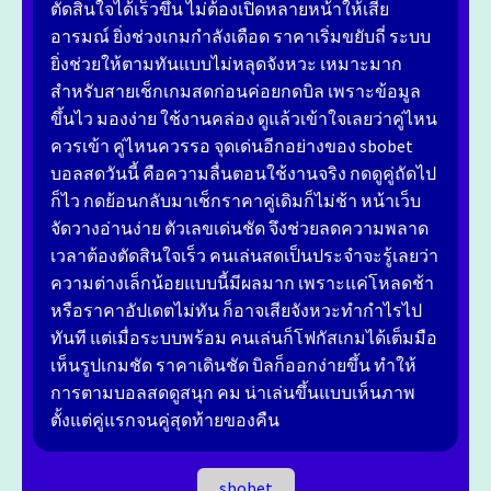
ตัดสินใจได้เร็วขึ้น ไม่ต้องเปิดหลายหน้าให้เสีย
อารมณ์ ยิ่งช่วงเกมกำลังเดือด ราคาเริ่มขยับถี่ ระบบ
ยิ่งช่วยให้ตามทันแบบไม่หลุดจังหวะ เหมาะมาก
สำหรับสายเช็กเกมสดก่อนค่อยกดบิล เพราะข้อมูล
ขึ้นไว มองง่าย ใช้งานคล่อง ดูแล้วเข้าใจเลยว่าคู่ไหน
ควรเข้า คู่ไหนควรรอ จุดเด่นอีกอย่างของ sbobet
บอลสดวันนี้ คือความลื่นตอนใช้งานจริง กดดูคู่ถัดไป
ก็ไว กดย้อนกลับมาเช็กราคาคู่เดิมก็ไม่ช้า หน้าเว็บ
จัดวางอ่านง่าย ตัวเลขเด่นชัด จึงช่วยลดความพลาด
เวลาต้องตัดสินใจเร็ว คนเล่นสดเป็นประจำจะรู้เลยว่า
ความต่างเล็กน้อยแบบนี้มีผลมาก เพราะแค่โหลดช้า
หรือราคาอัปเดตไม่ทัน ก็อาจเสียจังหวะทำกำไรไป
ทันที แต่เมื่อระบบพร้อม คนเล่นก็โฟกัสเกมได้เต็มมือ
เห็นรูปเกมชัด ราคาเดินชัด บิลก็ออกง่ายขึ้น ทำให้
การตามบอลสดดูสนุก คม น่าเล่นขึ้นแบบเห็นภาพ
ตั้งแต่คู่แรกจนคู่สุดท้ายของคืน
sbobet