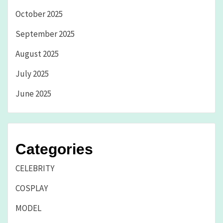
October 2025
September 2025
August 2025
July 2025
June 2025
Categories
CELEBRITY
COSPLAY
MODEL