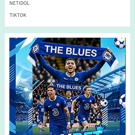
NETIDOL
TIKTOK