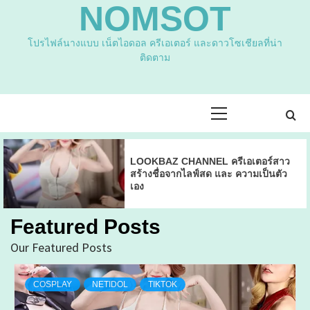
NOMSOT
โปรไฟล์นางแบบ เน็ตไอดอล ครีเอเตอร์ และดาวโซเชียลที่น่า
ติดตาม
Primary
Menu
LOOKBAZ CHANNEL ครีเอเตอร์สาว
สร้างชื่อจากไลฟ์สด และ ความเป็นตัว
เอง
Featured Posts
Our Featured Posts
COSPLAY
NETIDOL
TIKTOK