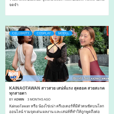
จดจำ
CELEBRITY
COSPLAY
MODEL
KAINAOTAWAN สาวสวย เสน่ห์แรง สุดฮอต สวยสะกด
ทุกสายตา
BY
ADMIN
3 MONTHS AGO
KainaoTawan หรือ น้องไข่เน่า ครีเอเตอร์ที่มีตัวตนชัดบนโลก
ออนไลน์ รวมจุดเด่น ผลงาน และเสน่ห์ที่ทำให้ถูกพูดถึงต่อ