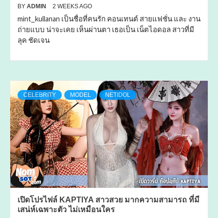
BY
ADMIN
2 WEEKS AGO
mint_kullanan เป็นชื่อที่คนรัก คอนเทนต์ สายแฟชั่น และ งาน
ถ่ายแบบ น่าจะเคย เห็นผ่านตา เธอเป็น เน็ตไอดอล สาวที่มี
ลุค ชัดเจน
CELEBRITY
MODEL
NETIDOL
เปิดโปรไฟล์ KAPTIYA สาวสวย มากความสามารถ ที่มี
เสน่ห์เฉพาะตัว ไม่เหมือนใคร