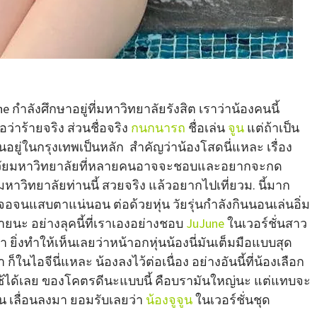
e กำลังศึกษาอยู่ที่มหาวิทยาลัยรังสิต เราว่าน้องคนนี้
ือว่าร้ายจริง ส่วนชื่อจริง
กนกนารถ
ชื่อเล่น
จูน
แต่ถ้าเป็น
ันอยู่ในกรุงเทพเป็นหลัก สำคัญว่าน้องโสดนี่แหละ เรื่อง
วัยมหาวิทยาลัยที่หลายคนอาจจะชอบและอยากจะกด
าวิทยาลัยท่านนี้ สวยจริง แล้วอยากไปเที่ยวม. นี้มาก
จนแสบตาแน่นอน ต่อด้วยหุ่น วัยรุ่นกำลังกินนอนเล่นอิ่ม
ายนะ อย่างลุคนี้ที่เราเองอย่างชอบ
JuJune
ในเวอร์ชั่นสาว
า ยิ่งทำให้เห็นเลยว่าหน้าอกหุ่นน้องนี่มันเต็มมือแบบสุด
็ในไอจีนี่แหละ น้องลงไว้ต่อเนื่อง อย่างอันนี้ที่น้องเลือก
ัดใช้ได้เลย ของโคตรดีนะแบบนี้ คือบรามันใหญ่นะ แต่แทบจะ
้น เลื่อนลงมา ยอมรับเลยว่า
น้องจูจูน
ในเวอร์ชั่นชุด