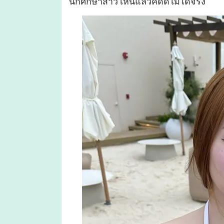
นักศึกษาสาว เห็นแล้วคิดดีไม่ได้จริง