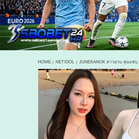
HOME
NETIDOL
JUNEKANOK สาวอวบ หุ่นแซ่บ ข