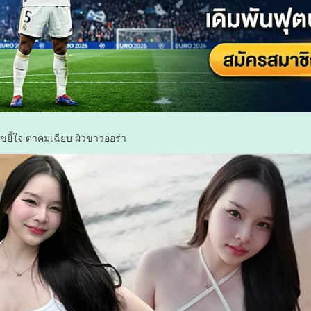
ยี้ใจ ตาคมเฉียบ ผิวขาวออร่า