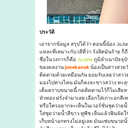
ประวัติ
เอาจากข้อมูล สรุปได้ว่า ตอนนี้น้อง JuJun
แหละที่เหมาะกับวลีที่ว่า รังสิตมันร้าย ก็ถ
ชื่อในวงการก็คือ
JuJune
ภูมิลำเนาปัจจุบ
ของผลงาน
junekanok
น้องเป็นสาวสวย
ติดตามด้วยเหมือนกัน ยอมรับเลยว่าสาวมห
มองไปทางไหน มันก็คงจะขาวสว่าง ทะลุจอ
เต็มคราบขนาดนี้ กดติดตามไว้ก็ไม่เสียห
หัวทอง ฝรั่งจ๋ามาเลย เลือกใส่เกาะอกสีเท
หรือใครอยากจะเห็นในเวอร์ชั่นชุดว่ายน้ำ ก
ใส่ชุดว่ายน้ำสีขาว ทูพีช เห็นแล้วฟินจ
เก็บหน้าอกทรงไม่อยู่เลย มันแซ่บขนาดนั