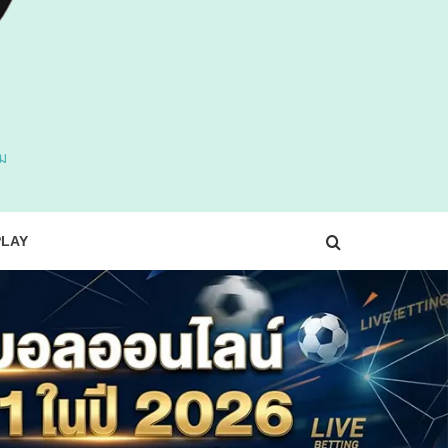
ม
LAY