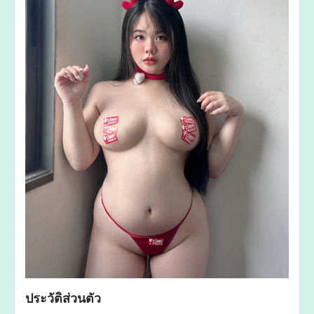
ประวัติส่วนตัว