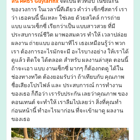
ลิน ศศิธร Guylarinx
จัดเป็น ตัวท็อป ในขณะนี้
ของวงการ ในเวลานี้ทีเดียว คำว่า เซ็กซี่สตาร์ เรา
ว่า เธอคนนี้ นี่แหละ ใช่เลย ด้วยสไตล์ การถ่าย
แบบ แนวเซ็กซี่ เรียกว่าเป็น แบบสาวสวย ที่มี
ประสบการณ์ชีวิต มาพอสมควร ทำให้ เวลาปล่อย
ผลงาน ถ่ายแบบ ออกมาทีไร เธอเหมือนรู้ว่า พวก
เรา ต้องการอะไรมักจะมี อะไรบางอย่าง ให้เราได้
ดูแล้ว ติดใจ ได้ตลอด สำหรับ ผลงานล่าสุด ตอนนี้
ถ้าจะเอา แบบ งานเซ็กซี่ มากๆ ก็ต้องกดดู ได้ใน
ช่องทางทวิต ต้องยอมรับว่า ถ้าเทียบกับ คุณภาพ
ชื่อเสียงโปรไฟล์ และ ประสบการณ์ การทำงาน
ของเธอ ก็ถือว่า เรารับประกัน เลยว่าคุณภาพ ของ
คอนเทนต์ จะทำให้ เราลืมไปเลยว่า สิ่งที่คุณทำ
ก่อนหน้านี้ ทำอะไรมาก่อน ที่จะเข้ามาดู ผลงาน
ของเธอ