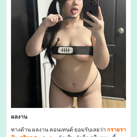
ผลงาน
ทางด้าน ผลงาน คอนเทนต์ ยอมรับเลยว่า
กรายรา