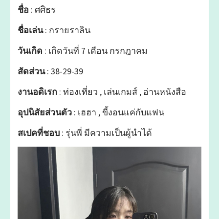
ชื่อ
: ศศิธร
ชื่อเล่น
: กรายราลิน
วันเกิด
: เกิดวันที่ 7 เดือน กรกฎาคม
สัดส่วน
: 38-29-39
งานอดิเรก
: ท่องเที่ยว , เล่นเกมส์ , อ่านหนังสือ
อุปนิสัยส่วนตัว
: เฮฮา , ขี้งอนแค่กับแฟน
สเปคที่ชอบ
: รุ่นพี่ มีความเป็นผู้นำได้