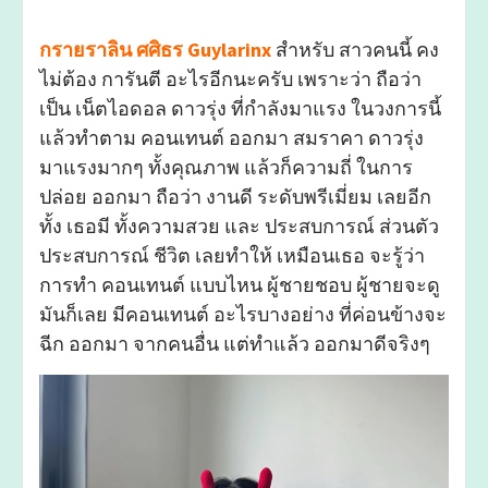
กรายราลิน ศศิธร Guylarinx
สำหรับ สาวคนนี้ คง
ไม่ต้อง การันตี อะไรอีกนะครับ เพราะว่า ถือว่า
เป็น เน็ตไอดอล ดาวรุ่ง
ที่กำลังมาแรง ในวงการนี้
แล้วทำตาม คอนเทนต์ ออกมา สมราคา ดาวรุ่ง
มาแรงมากๆ ทั้งคุณภาพ แล้วก็ความถี่ ในการ
ปล่อย ออกมา ถือว่า งานดี ระดับพรีเมี่ยม เลยอีก
ทั้ง เธอมี ทั้งความสวย และ ประสบการณ์ ส่วนตัว
ประสบการณ์ ชีวิต เลยทำให้ เหมือนเธอ จะรู้ว่า
การทำ คอนเทนต์ แบบไหน ผู้ชายชอบ ผู้ชายจะดู
มันก็เลย มีคอนเทนต์ อะไรบางอย่าง ที่ค่อนข้างจะ
ฉีก ออกมา จากคนอื่น แต่ทำแล้ว ออกมาดีจริงๆ