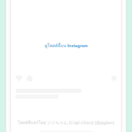
ดูโพสต์นี้บน Instagram
โพสต์ที่แชร์โดย ジジちゃん (𝔾𝕚𝕘𝕚-𝕔𝕙𝕒𝕟) (@gigiiixn)