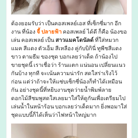
ต้องยอมรับว่า เป็นคอสเพลย์เอส ที่เซ็กซี่มาก อีก
งาน ที่น้อง
จี้ ปลายฟ้า
คอสเพลย์ ได้ดี ก็คือ น้องขอ
เล่น คอสเพลย์ เป็น
สาวแมคโดนัลด์
ที่ใส่หมวก
แมค สีแดง ตัวเอ็ม สีเหลือง คู่กับบิกินี่ ทูพีชสีแดง
ขาว ตามธีม ของชุด บอกเลยว่าเด็ด ถ้าน้องไป
ขายชุดนี้ เราเชื่อว่า ร้านแตก แน่นอน เปลี่ยนแนว
กันบ้าง ทุกที จะเน้นความน่ารัก สดใสร่าเริงไว้
ก่อน แต่ว่าถ้าจะให้แซ่บเซ็กซี่น้องก็ทำได้เหมือน
กัน อย่างชุดนี้ที่หยิบงานชุดว่ายน้ำพิมพ์ลาย
ดอกไม้สีชมพูสดใสเลยมาใส่ให้ดูกันเพื่อเตรียมไป
เล่นน้ำในหน้าร้อน บอกเลยว่าเด็ดมาก ยิ่งพอมาใส่
ชุดแบบนี้ก็ได้เห็นว่าไฟหน้าใหญ่มาก