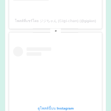
โพสต์ที่แชร์โดย ジジちゃん (𝔾𝕚𝕘𝕚-𝕔𝕙𝕒𝕟) (@gigiiixn)
ดูโพสต์นี้บน Instagram