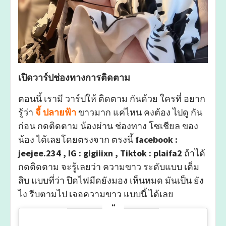
เปิดวาร์ปช่องทางการติดตาม
ตอนนี้ เรามี วาร์ปให้ ติดตาม กันด้วย ใครที่ อยาก
รู้ว่า
จี้ ปลายฟ้า
ขาวมาก แค่ไหน คงต้อง ไปดู กัน
ก่อน กดติดตาม น้องผ่าน ช่องทาง โซเชียล ของ
น้อง ได้เลยโดยตรงจาก ตรงนี้
facebook :
jeejee.234 , IG : gigiiixn , Tiktok : plaifa2
ถ้าได้
กดติดตาม จะรู้เลยว่า ความขาว ระดับแบบ เต็ม
สิบ แบบที่ว่า ปิดไฟมืดยังมอง เห็นหมด มันเป็น ยัง
ไง รีบตามไป เจอความขาว แบบนี้ ได้เลย