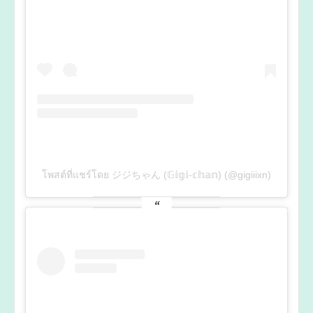
โพสต์ที่แชร์โดย ジジちゃん (𝔾𝕚𝕘𝕚-𝕔𝕙𝕒𝕟) (@gigiiixn)