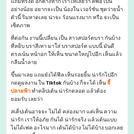
แถมทรงดี อีกต่างหาก เราให้เลยว่า คัพอี เป็น
อย่างน้อย อยากจะเป็น น้องใน เวอร์ชั่น ชุดว่ายน้ำ
ตัวนี้ ริมหาดเลย น่าจะ ร้อนแรงมาก หรือ จะเป็น
เซ็ตภาพ
ที่ต่อกัน งานนี้เปลี่ยน เป็น สาวสปอร์ตบรา กันบ้าง
ที่หยิบ บราสีเทา มาใส่ บราสปอร์ต แบบนี้ มันดี
ตรงเน้น หน้าอก ให้เห็น ขนาดใหญ่ไปอีก เห็นแล้ว
กลืนน้ำลาย
ขึ้นมาเลย แถมยังได้ฟีล เห็นรอยยิ้ม น่ารักไปอีก
กดดูผลงาน ใน
Tiktok
กันบ้าง ก็จะได้ เห็น
จี้
ปลายฟ้า
ทำคลิปเต้น น่ารักตลอด แล้วต้อง
ยอมรับ เลยว่า
สเต็ปเต้นอาจจะ ไม่ได้ คล่องมาก แต่เห็น ความ
น่ารัก เราให้อภัย กันได้ น่ารักจริง แล้วเต้นแบบ
ไม่ได้เฟค อะไรมาก เต้นได้บ้าง ไม่ได้บ้าง บอกเลย