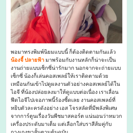
พอมาทรงพิมพ์นิยมแบบนี้ ก็ต้องติดตามกันแล้ว
น้อง
จี้
ปลายฟ้า
มาพร้อมกับงานหลักก็น่าจะเป็น
งานถ่ายแบบเซ็กซี่น่ารักมาก นอกจากจะถ่ายแบบ
เซ็กซี่ น้องก็เล่นคอสเพลย์ให้เราติดตามด้วย
เหมือนกันเข้าไปดูผลงานตัวอย่างคอสเพลย์ได้ใน
ไอจี ที่น้องปล่อยลงมาให้ดูแบบต่อเนื่อง เราเลื่อน
ฟีดไอจีไปเจอภาพนี้ร้องซี้ดเลย งานคอสเพลย์ที่
หยิบตัวละครดังอย่าง เอส โจรสลัดที่มีพลังพิเศษ
จากการ์ตูนเรื่องวันพีชมาสคอร์ต แน่นอนว่าหมวก
เครื่องประดับมาเต็ม แต่เลือกใส่บราสีส้มคู่กับ
กางเกงขาสั้นตามต้นฉบับ