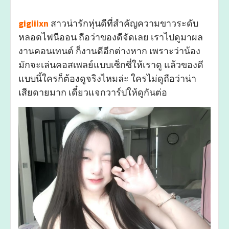
gigiiixn
สาวน่ารักหุ่นดีที่สำคัญความขาวระดับ
หลอดไฟนีออน ถือว่าของดีจัดเลย เราไปดูมาผล
งานคอนเทนต์
ก็งานดีอีกต่างหาก เพราะว่าน้อง
มักจะเล่นคอสเพลย์แบบเซ็กซี่ให้เราดู แล้วของดี
แบบนี้ใครก็ต้องดูจริงไหมล่ะ ใครไม่ดูถือว่าน่า
เสียดายมาก เดี๋ยวแจกวาร์ปให้ดูกันต่อ