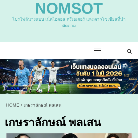
NOMSOT
โปรไฟล์นางแบบ เน็ตไอดอล ครีเอเตอร์ และดาวโซเชียลที่น่า
ติดตาม
Primary
Menu
HOME
เกษราลักษณ์ พลเสน
เกษราลักษณ์ พลเสน