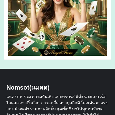
Nomsot(นมสด)
แหล่งรวบรวม ความบันเทิง แบบครบรส มีทั้ง นางแบบ เน็ต
ไอดอล ดาวติ๊กต๊อก สาวอกอึ๋ม สาวบุคลิกดี โดดเด่น มาแรง
และ น่าจดจำ รวมภาพอัลบั้ม สุดเซ็กซี่ มาให้ทุกคนรับชม
กันแบบไม่มีขาด แจกวาร์ปช่องทาง สาวสวย ให้เข้าไป