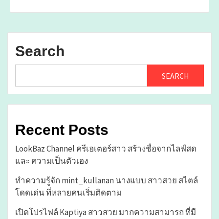
Search
SEARCH
Recent Posts
LookBaz Channel ครีเอเตอร์สาว สร้างชื่อจากไลฟ์สด
และ ความเป็นตัวเอง
ทำความรู้จัก mint_kullanan นางแบบ สาวสวย สไตล์
โดดเด่น ที่หลายคนเริ่มติดตาม
เปิดโปรไฟล์ Kaptiya สาวสวย มากความสามารถ ที่มี