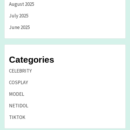
August 2025
July 2025
June 2025
Categories
CELEBRITY
COSPLAY
MODEL
NETIDOL
TIKTOK