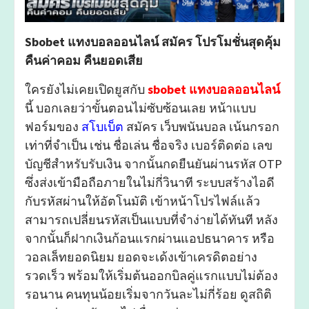
Sbobet
แทงบอลออนไลน์
สมัคร โปรโมชั่นสุดคุ้ม
คืนค่าคอม คืนยอดเสีย
ใครยังไม่เคยเปิดยูสกับ
sbobet
แทงบอลออนไลน์
นี้ บอกเลยว่าขั้นตอนไม่ซับซ้อนเลย หน้าแบบ
ฟอร์มของ
สโบเบ็ต
สมัคร เว็บพนันบอล เน้นกรอก
เท่าที่จำเป็น เช่น ชื่อเล่น ชื่อจริง เบอร์ติดต่อ เลข
บัญชีสำหรับรับเงิน จากนั้นกดยืนยันผ่านรหัส OTP
ซึ่งส่งเข้ามือถือภายในไม่กี่วินาที ระบบสร้างไอดี
กับรหัสผ่านให้อัตโนมัติ เข้าหน้าโปรไฟล์แล้ว
สามารถเปลี่ยนรหัสเป็นแบบที่จำง่ายได้ทันที หลัง
จากนั้นก็ฝากเงินก้อนแรกผ่านแอปธนาคาร หรือ
วอลเล็ทยอดนิยม ยอดจะเด้งเข้าเครดิตอย่าง
รวดเร็ว พร้อมให้เริ่มต้นออกบิลคู่แรกแบบไม่ต้อง
รอนาน คนทุนน้อยเริ่มจากวันละไม่กี่ร้อย ดูสถิติ