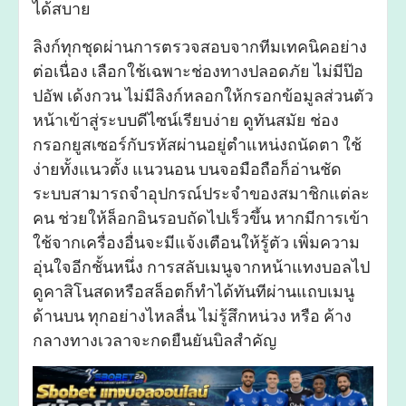
ได้สบาย
ลิงก์ทุกชุดผ่านการตรวจสอบจากทีมเทคนิคอย่าง
ต่อเนื่อง เลือกใช้เฉพาะช่องทางปลอดภัย ไม่มีป๊อ
ปอัพ เด้งกวน ไม่มีลิงก์หลอกให้กรอกข้อมูลส่วนตัว
หน้าเข้าสู่ระบบดีไซน์เรียบง่าย ดูทันสมัย ช่อง
กรอกยูสเซอร์กับรหัสผ่านอยู่ตำแหน่งถนัดตา ใช้
ง่ายทั้งแนวตั้ง แนวนอน บนจอมือถือก็อ่านชัด
ระบบสามารถจำอุปกรณ์ประจำของสมาชิกแต่ละ
คน ช่วยให้ล็อกอินรอบถัดไปเร็วขึ้น หากมีการเข้า
ใช้จากเครื่องอื่นจะมีแจ้งเตือนให้รู้ตัว เพิ่มความ
อุ่นใจอีกชั้นหนึ่ง การสลับเมนูจากหน้าแทงบอลไป
ดูคาสิโนสดหรือสล็อตก็ทำได้ทันทีผ่านแถบเมนู
ด้านบน ทุกอย่างไหลลื่น ไม่รู้สึกหน่วง หรือ ค้าง
กลางทางเวลาจะกดยืนยันบิลสำคัญ