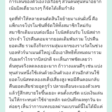
การเล่นของตัวเองไปเรื่อยๆ ส่วนคนทุนหนาอยาก
เน้นบิลเดี่ยวแรงๆ ก็จัดได้เต็มกำลัง
จุดที่ทำให้หลายคนตัดสินใจย้ายมาเล่นฝั่งนี้ คือ
แพ็กเกจโปรโมชันที่จัดให้ทั้งสมาชิกใหม่กับ
สมาชิกเดิมแบบต่อเนื่อง โบนัสต้อนรับ โบนัสฝาก
ประจำ โปรคืนคอมจากยอดเดิมพันรวม โปรคืน
ยอดเสีย รวมถึงกิจกรรมสุ่มแจกของรางวัลในช่วง
บอลทัวร์นาเมนต์ใหญ่ เมื่อเอาสิทธิทั้งหมดมารวม
กับผลกำไรจากบิลปกติ จะเห็นภาพชัดเลยว่า
ต้นทุนจริงลดลงเยอะมาก ถ้าวางแผนดีๆ เช่น แบ่ง
ทุนส่วนหนึ่งใช้เล่นด้วยเงินตัวเอง ส่วนอีกส่วนใช้
ยอดโบนัสทดลองสเต็ปเสี่ยงสูง พอมีคืนคอมกลับ
คืนยอดเสียช่วยอุดรูรั่ว ปลายเดือนจะมองตัวเลข
แล้วรู้สึกสบายใจขึ้นเยอะ คนตั้งงบชัด แบ่งเงินเล่น
ไม่ให้กระทบค่าใช้จ่ายหลัก จดบันทึกผลทุกวัน จะ
ค่อยๆ เห็นว่าการแทงบอลผ่านแบรนด์นี้ไม่ได้มีแค่