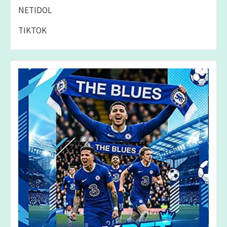
NETIDOL
TIKTOK