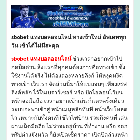
sbobet
แทงบอลออนไลน์
ทางเข้าใหม่ อัพเดททุก
วัน เข้าได้ไม่มีสะดุด
sbobet
แทงบอลออนไลน์
ช่วงเวลาอยากเข้าไป
กดบิลด่วน สิ่งแรกที่ทุกคนต้องการคือทางเข้า ซึ่ง
ใช้งานได้จริง ไม่ต้องลองหลายลิงก์ ให้หงุดหงิด
ทางเข้า เว็บเรา จัดส่วนนี้มาให้แบบจบๆ เพียงเซฟ
ลิงค์หลัก ไว้ในเบราว์เซอร์ หรือ ปักไอคอนไว้บน
หน้าจอมือถือ เวลาอยากเข้าเล่น ก็แตะครั้งเดียว
ระบบจะพาเข้าสู่ หน้าเมนูหลักทันที หน้าเว็บโหลด
ไว เหมาะกับทั้งคนที่ใช้ไวไฟบ้าน รวมถึงคนที่ เล่น
ผ่านเน็ตมือถือ ไม่ว่าจะอยู่บ้าน ที่ทำงาน หรือ ออก
ทริปต่างจังหวัด ก็ยังเปิดเช็คราคา เปิดบิลล่วงหน้า